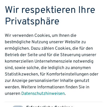
DEMO BUCHEN
Wir respektieren Ihre
Privatsphäre
EINFACH MACHEN!
Wir verwenden Cookies, um Ihnen die
bestmögliche Nutzung unserer Website zu
Digitalisieren.
ermöglichen. Dazu zählen Cookies, die für den
Automatisieren.
Betrieb der Seite und für die Steuerung unserer
kommerziellen Unternehmensziele notwendig
Transformieren.
sind, sowie solche, die lediglich zu anonymen
Statistikzwecken, für Komforteinstellungen oder
zur Anzeige personalisierter Inhalte genutzt
Melden Sie sich jetzt zu unseren
werden. Weitere Informationen finden Sie in
unseren
Datenschutzhinweisen
.
Ammersee Communication Days
an!