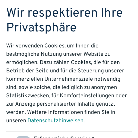
DEMO BUCHEN
Wir respektieren Ihre
Privatsphäre
Wir verwenden Cookies, um Ihnen die
bestmögliche Nutzung unserer Website zu
BLOG
ermöglichen. Dazu zählen Cookies, die für den
Betrieb der Seite und für die Steuerung unserer
End-to-End Prozesse:
kommerziellen Unternehmensziele notwendig
sind, sowie solche, die lediglich zu anonymen
Input und Output
Statistikzwecken, für Komforteinstellungen oder
zur Anzeige personalisierter Inhalte genutzt
intelligent verknüpfen
werden. Weitere Informationen finden Sie in
unseren
Datenschutzhinweisen
.