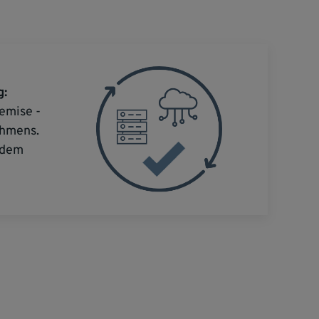
g:
emise -
ehmens.
erdem