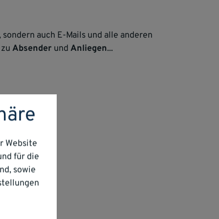
, sondern auch E-Mails und alle anderen
zu
Absender
und
Anliegen
...
phäre
r Website
nd für die
nd, sowie
stellungen