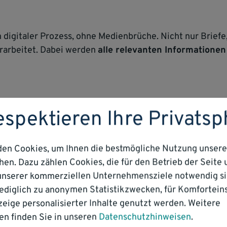
 digitaler Prozess, ohne Medienbrüche. Nicht nur Briefe
erarbeitet. Dabei werden
alle relevanten Informationen
espektieren Ihre Privats
ng läuft zu
über 90% automatisiert.
en Cookies, um Ihnen die bestmögliche Nutzung unsere
en. Dazu zählen Cookies, die für den Betrieb der Seite u
MEHR ERFAHREN
nserer kommerziellen Unternehmensziele notwendig si
 lediglich zu anonymen Statistikzwecken, für Komfortein
zeige personalisierter Inhalte genutzt werden. Weitere
en finden Sie in unseren
Datenschutzhinweisen
.