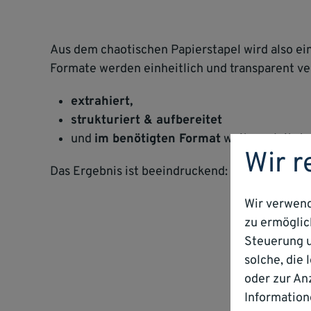
Aus dem chaotischen Papierstapel wird also ein
Formate werden einheitlich und transparent v
extrahiert,
strukturiert & aufbereitet
und
im benötigten Format
weitergeleitet.
Wir r
Das Ergebnis ist beeindruckend: der Posteinga
Wir verwend
zu ermöglich
Steuerung u
solche, die
oder zur An
Information