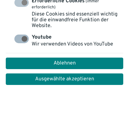
Erforderliche Cookies
(immer
erforderlich)
Diese Cookies sind essenziell wichtig
für die einwandfreie Funktion der
Website.
Youtube
Gemeinsam Digitalisierung
Wir verwenden Videos von YouTube
gestalten – mit einem starken
Ablehnen
Partnernetzwerk
Ausgewählte akzeptieren
Unser Partnernetzwerk setzt sich aus Unternehmen
mit unterschiedlichsten IT-Lösungen und
umfangreichem Branchenwissen zusammen. So
ermöglichen wir Kunden aus allen Branchen den
passenden Partner zu finden und die Vorteile der
Automatisierung und Digitalisierung voll