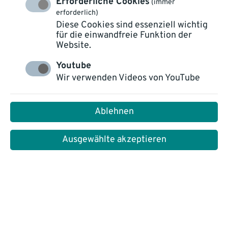
Erforderliche Cookies
(immer
erforderlich)
Diese Cookies sind essenziell wichtig
für die einwandfreie Funktion der
Website.
Youtube
Infos & Insights zu unserer
Wir verwenden Videos von YouTube
Fachkonferenz AMMERSEE
Ablehnen
COMMUNICATION DAYS
Ausgewählte akzeptieren
Sie haben bereits eine Einladung zu unserer
Fachkonferenz erhalten? Sie wissen, dass Sie
spannende Fachvorträge und interessante Praxis-
Beiträge erwarten unter dem Motto "
BESSER
MACHEN! Gemeinsam. Intelligent.
Automatisieren.
"?