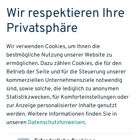
DEMO BUCHEN
Wir respektieren Ihre
Privatsphäre
Webinar
Wir verwenden Cookies, um Ihnen die
bestmögliche Nutzung unserer Website zu
Input und Output
ermöglichen. Dazu zählen Cookies, die für den
Betrieb der Seite und für die Steuerung unserer
kommerziellen Unternehmensziele notwendig
sind, sowie solche, die lediglich zu anonymen
End-to-End-Prozesse
Statistikzwecken, für Komforteinstellungen oder
praktisch demonstriert
zur Anzeige personalisierter Inhalte genutzt
werden. Weitere Informationen finden Sie in
unseren
Datenschutzhinweisen
.
JETZT ANMELDEN