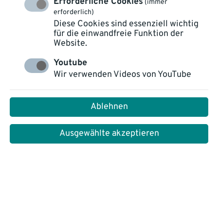
Erforderliche Cookies
(immer
erforderlich)
Diese Cookies sind essenziell wichtig
für die einwandfreie Funktion der
Website.
Youtube
Optimieren Sie Ihre
Wir verwenden Videos von YouTube
Geschäftsprozesse mit
Ablehnen
smarter Automatisierung!
Ausgewählte akzeptieren
In der modernen Kundenkommunikation sind
reibungslose End-to-End-Prozesse entscheidend
für Effizienz, Kundenzufriedenheit und Compliance.
Doch wie gelingt das perfekte Zusammenspiel von
Input- und Output-Management? Dieses Webinar