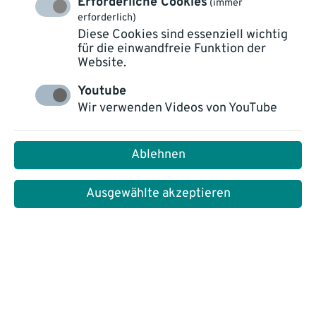
Erforderliche Cookies
(immer
erforderlich)
Diese Cookies sind essenziell wichtig
für die einwandfreie Funktion der
Website.
Youtube
Die BKK VerbundPlus ist eine gesetzliche
Wir verwenden Videos von YouTube
Krankenversicherung mit Sitz in München. Die
Zahl der Versicherten ist in den letzten Jahren
Ablehnen
kontinuierlich gestiegen. Derzeit betreut die BKK
VerbundPlus rund 140.000 Versicherte.
Ausgewählte akzeptieren