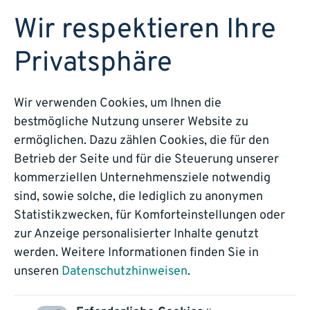
DEMO BUCHEN
Wir respektieren Ihre
Privatsphäre
Wir verwenden Cookies, um Ihnen die
bestmögliche Nutzung unserer Website zu
Best Practice –
ermöglichen. Dazu zählen Cookies, die für den
Betrieb der Seite und für die Steuerung unserer
BKK VerbundPlus
kommerziellen Unternehmensziele notwendig
sind, sowie solche, die lediglich zu anonymen
Automatisierte Verarbeitung des gesamten
Statistikzwecken, für Komforteinstellungen oder
Posteingangs – effizient, zentral, durchgängig.
zur Anzeige personalisierter Inhalte genutzt
werden. Weitere Informationen finden Sie in
unseren
Datenschutzhinweisen
.