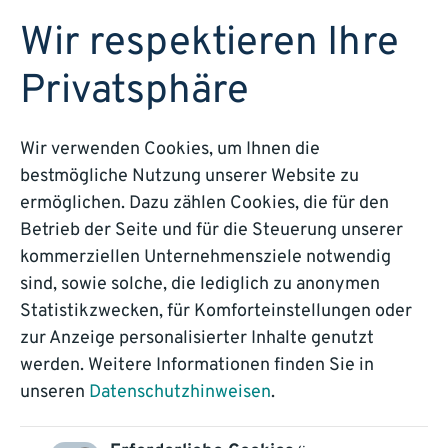
DEMO BUCHEN
Wir respektieren Ihre
Privatsphäre
Best Practice –
Wir verwenden Cookies, um Ihnen die
bestmögliche Nutzung unserer Website zu
Landkreis Dachau
ermöglichen. Dazu zählen Cookies, die für den
Betrieb der Seite und für die Steuerung unserer
Wie durch intelligente Sortierung und
kommerziellen Unternehmensziele notwendig
automatisierte Verteilung eine zuverlässige und
sind, sowie solche, die lediglich zu anonymen
termingerechte Verarbeitung von beBPo-
Statistikzwecken, für Komforteinstellungen oder
Nachrichten erreicht wurde.
zur Anzeige personalisierter Inhalte genutzt
werden. Weitere Informationen finden Sie in
unseren
Datenschutzhinweisen
.
DOWNLOAD REFERENZ