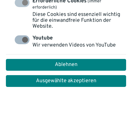
Erforderliche Cookies
(immer
erforderlich)
Diese Cookies sind essenziell wichtig
für die einwandfreie Funktion der
Website.
Youtube
Intelligente
Wir verwenden Videos von YouTube
Dokumentenverarbeitung im
Ablehnen
Wandel
Ausgewählte akzeptieren
In den letzten Jahren hat sich die intelligente
Dokumentenverarbeitung (Intelligent Document
Processing, IDP) stark weiterentwickelt:
Unternehmen stehen heute vor steigenden
Kundenerwartungen und gleichzeitig vielen neuen
Möglichkeiten durch KI-Technologien. Aktuelle
Zahlen zeigen, dass viele Organisationen gerade