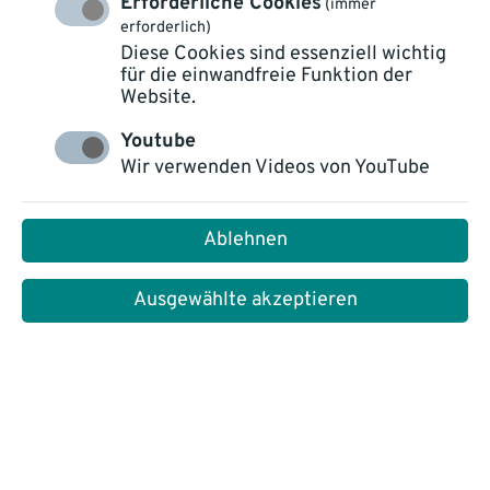
Erforderliche Cookies
(immer
erforderlich)
Diese Cookies sind essenziell wichtig
für die einwandfreie Funktion der
Website.
Youtube
Optimierte
Wir verwenden Videos von YouTube
Prozessautomatisierung durch KI:
Wie inovoo Unternehmen nach
Ablehnen
vorne bringt
Ausgewählte akzeptieren
Die wachsende Bedeutung von Künstlicher
Intelligenz (KI)
Künstliche Intelligenz gewinnt zunehmend an